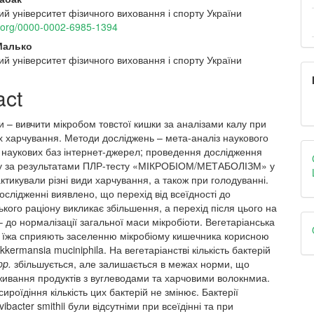
й університет фізичного виховання і спорту України
e
id.org/0000-0002-6985-1394
nt
Малько
й університет фізичного виховання і спорту України
act
 – вивчити мікробом товстої кишки за аналізами калу при
х харчування. Методи досліджень – мета-аналіз наукового
з наукових баз інтернет-джерел; проведення дослідження
лу за результатами ПЛР-тесту «МІКРОБІОМ/МЕТАБОЛІЗМ» у
рактикували різні види харчування, а також при голодуванні.
слідженні виявлено, що перехід від всеїдності до
ького раціону викликає збільшення, а перехід після цього на
– до нормалізації загальної маси мікробіоти. Вегетаріанська
а їжа сприяють заселенню мікробіому кишечника корисною
kkermansia muciniphila. На вегетаріанстві кількість бактерій
pp.
збільшується, але залишається в межах норми, що
живання продуктів з вуглеводами та харчовими волокнмиа.
сироїдіння кількість цих бактерій не змінює. Бактерії
ibacter smithii були відсутніми при всеїдінні та при