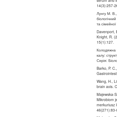
serum and li
14(3):257-2
Лунгу М. В.
біологічний
та сімейної
Davenport, E
Knight, R. 
15(1):127.
Колодяжна О
калу: струк
Серія: Біоло
Barko, P. C.
Gastrointest
Wang, H., Li
brain axis. 
Majewska-Sz
Mikrobiom j
merkuriusz 
46(271):83-