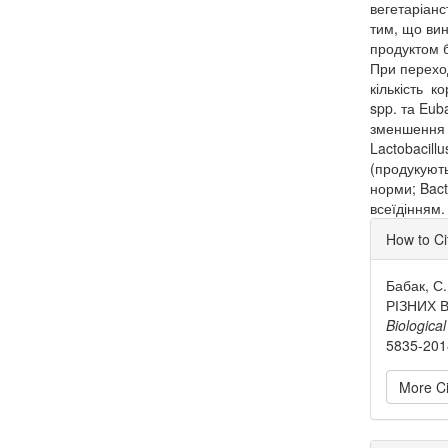
вегетаріанс
тим, що вин
продуктом 
При переход
кількість ко
spp. та Eub
зменшення з
Lactobacill
(продукують
норми; Bact
всеїдінням.
Articl
How to Ci
Detai
Бабак, С
РІЗНИХ 
Biologica
5835-201
More Ci