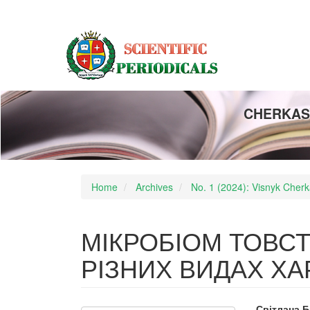
Main
Navigation
Main
Content
Sidebar
CHERKASY
Home
Archives
No. 1 (2024): Visnyk Cherka
МІКРОБІОМ ТОВСТ
РІЗНИХ ВИДАХ Х
Світлана 