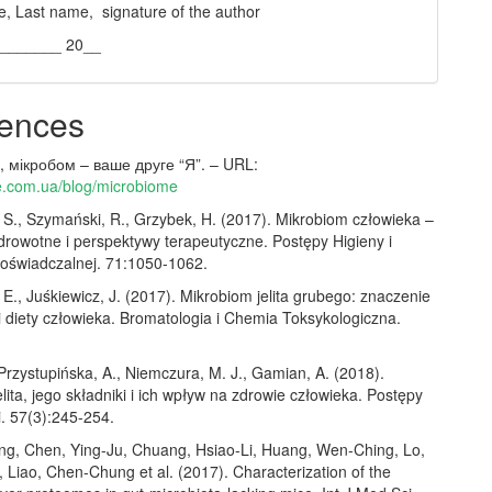
e, Last name, signature of the author
________ 20__
ences
 мікробом – ваше друге “Я”. – URL:
ife.com.ua/blog/microbiome
S., Szymański, R., Grzybek, H. (2017). Mikrobiom człowieka –
drowotne i perspektywy terapeutyczne. Postępy Higieny i
świadczalnej. 71:1050-1062.
E., Juśkiewicz, J. (2017). Mikrobiom jelita grubego: znaczenie
i diety człowieka. Bromatologia i Chemia Toksykologiczna.
Przystupińska, A., Niemczura, M. J., Gamian, A. (2018).
lita, jego składniki i ich wpływ na zdrowie człowieka. Postępy
i. 57(3):245-254.
ng, Chen, Ying-Ju, Chuang, Hsiao-Li, Huang, Wen-Ching, Lo,
 Liao, Chen-Chung et al. (2017). Characterization of the