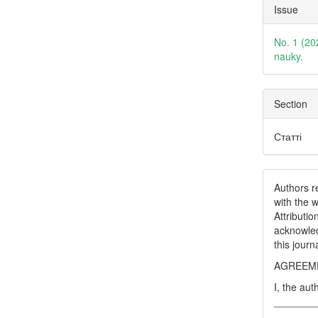
Issue
No. 1 (20
nauky.
Section
Статті
Authors re
with the 
Attributi
acknowled
this journ
AGREEME
I, the aut
_______