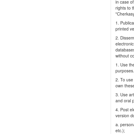
in case of
rights to 
"Cherkasy 
1. Publica
printed ve
2. Dissemi
electronic
databases
without c
1. Use the
purposes
2. To use 
own thes
3. Use ar
and oral 
4. Post el
version do
a. person
etc.);