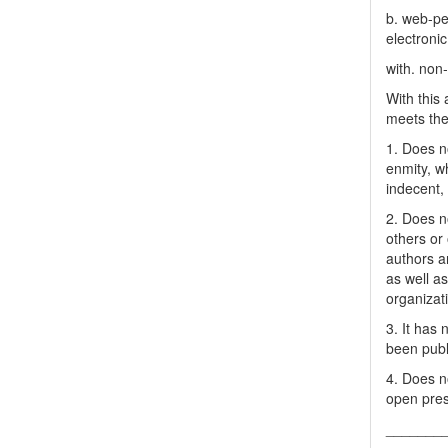
b. web-pe
electronic
with. non
With this
meets the 
1. Does no
enmity, wh
indecent, 
2. Does no
others or 
authors a
as well as
organizat
3. It has
been publ
4. Does no
open pres
_______