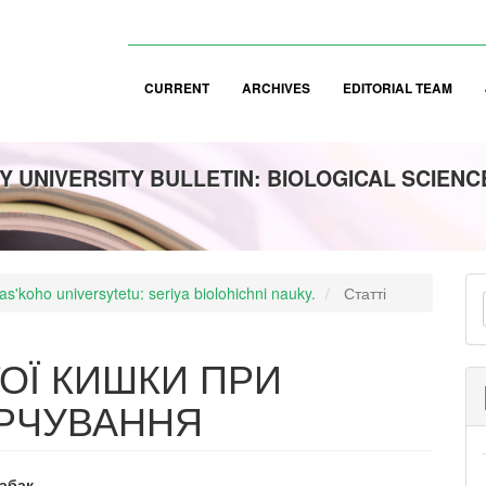
CURRENT
ARCHIVES
EDITORIAL TEAM
 UNIVERSITY BULLETIN: BIOLOGICAL SCIENC
M
s'koho universytetu: seriya biolohichni nauky.
Статті
a
S
ОЇ КИШКИ ПРИ
АРЧУВАННЯ
Бабак