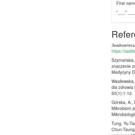
First nam
"___" __
Refer
Знайомтесь,
https://tasl
Szymańska, 
znaczenie z
Medycyny Do
Wasilewska, 
dla zdrowia 
50(1):1-12.
Górska, A., 
Mikrobiom je
Mikrobiologi
Tung, Yu-Ta
Chun-Tsung,