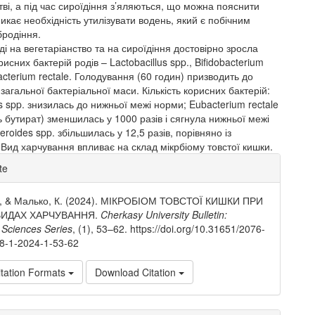
тві, а під час сироїдіння з’яляються, що можна пояснити
икає необхідність утилізувати водень, який є побічним
бродіння.
і на вегетаріанство та на сироїдіння достовірно зросла
рисних бактерій родів – Lactobacillus spp., Bifidobacterium
acterium rectale. Голодування (60 годин) призводить до
агальної бактеріальної маси. Кількість корисних бактерій:
us spp. знизилась до нижньої межі норми; Eubacterium rectale
 бутират) зменшилась у 1000 разів і сягнула нижньої межі
eroides spp. збільшилась у 12,5 разів, порівняно із
 Вид харчування впливає на склад мікрбіому товстої кишки.
e
te
ls
., & Малько, К. (2024). МІКРОБІОМ ТОВСТОЇ КИШКИ ПРИ
ВИДАХ ХАРЧУВАННЯ.
Cherkasy University Bulletin:
l Sciences Series
, (1), 53–62. https://doi.org/10.31651/2076-
8-1-2024-1-53-62
tation Formats
Download Citation