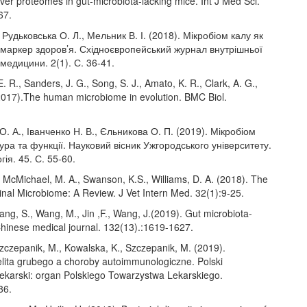
ver proteomes in gut-microbiota-lacking mice. Int J Med Sci.
67.
, Рудьковська О. Л., Мельник В. І. (2018). Мікробіом калу як
 маркер здоров’я. Східноєвропейський журнал внутрішньої
 медицини. 2(1). С. 36-41.
. R., Sanders, J. G., Song, S. J., Amato, K. R., Clark, A. G.,
(2017).The human microbiome in evolution. BMC Biol.
. А., Іванченко Н. В., Єльникова О. П. (2019). Мікробіом
тура та функції. Науковий вісник Ужгородського університету.
гія. 45. С. 55-60.
, McMichael, M. A., Swanson, K.S., Williams, D. A. (2018). The
inal Microbiome: A Review. J Vet Intern Med. 32(1):9-25.
ang, S., Wang, M., Jin ,F., Wang, J.(2019). Gut microbiota-
Chinese medical journal. 132(13).:1619-1627.
czepanik, M., Kowalska, K., Szczepanik, M. (2019).
elita grubego a choroby autoimmunologiczne. Polski
lekarski: organ Polskiego Towarzystwa Lekarskiego.
86.