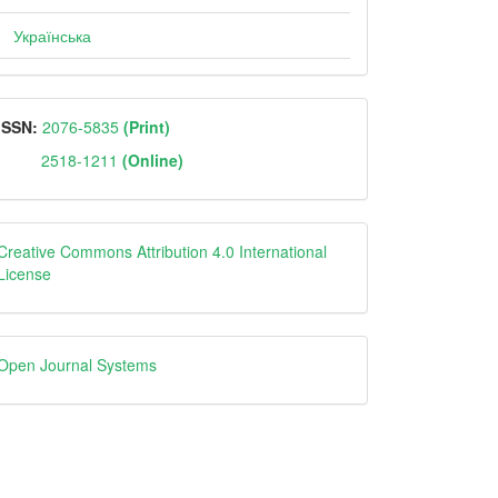
Українська
ISSN
ISSN:
2076-5835
(Print)
2518-1211
(Online)
Creative
Creative Commons Attribution 4.0 International
License
Open
Open Journal Systems
Journal
Systems