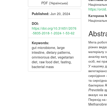
Article
Main
PDF (Українська)
Національни
Sidebar
Articl
https://orc
Published:
Jun 20, 2024
Conte
Катерина 
Національни
DOI:
https://doi.org/10.31651/2076
Abstr
-5835-2018-1-2024-1-53-62
Мета роботи
Keywords:
різних вида
gut microbiome, large
матеріалу 
intestine, dietary patterns,
аналізу ка
omnivorous diet, vegetarian
осіб, які п
diet, raw food diet, fasting,
У нашому до
bacterial mass
вегетаріанс
сироїдіння 
та сироїдн
бактерією A
Prevotella s
вказує на в
Перехід на 
Methanobrev