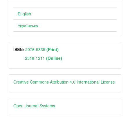
English
Українська
ISSN
ISSN:
2076-5835
(Print)
2518-1211
(Online)
Creative
Creative Commons Attribution 4.0 International License
Open
Open Journal Systems
Journal
Systems