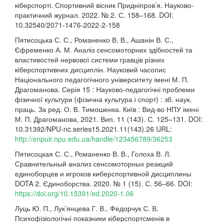
кіберспорті. Спортивний вісник Придніпров’я. Науково-
практичний журнал. 2022. № 2. С. 158–168. DOI:
10.32540/2071-1476-2022-2-158
Пятисоцька С. С., Романенко В. В., Ашанін В. С.,
Єфременко А. М. Аналіз сенсомоторних здібностей та
властивостей нервової системи гравців різних
кіберспортивних дисциплін. Науковий часопис
Національного педагогічного університету імені М. П.
Драгоманова. Серія 15 : Науково-педагогічні проблеми
фізичної культури (фізична культура і спорт) : зб. наук.
праць. За ред. О. В. Тимошенка. Київ : Вид-во НПУ імені
М. П. Драгоманова, 2021. Вип. 11 (143). С. 125–131. DOI:
10.31392/NPU-nc.series15.2021.11(143).26 URL:
http://enpuir.npu.edu.ua/handle/123456789/36253
Пятисоцкая С. С., Романенко В. В., Голоха В. Л.
Сравнительный анализ сенсомоторных реакций
единоборцев и игроков киберспортивной дисциплины
DOTA 2. Єдиноборства. 2020. № 1 (15). С. 56–66. DOI:
https://doi.org/10.15391/ed.2020-1.06
Луць Ю. П., Лук’янцева Г. В., Федорчук С. В.
Психофізіологічні показники кіберспортсменів в