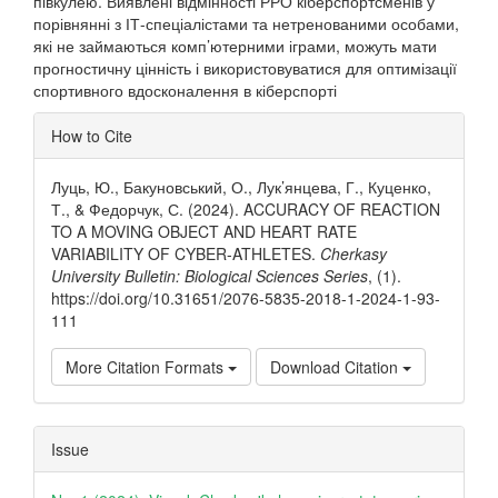
півкулею. Виявлені відмінності РРО кіберспортсменів у
порівнянні з ІТ-спеціалістами та нетренованими особами,
які не займаються комп’ютерними іграми, можуть мати
прогностичну цінність і використовуватися для оптимізації
спортивного вдосконалення в кіберспорті
Article
How to Cite
Details
Луць, Ю., Бакуновський, О., Лук’янцева, Г., Куценко,
Т., & Федорчук, С. (2024). ACCURACY OF REACTION
TO A MOVING OBJECT AND HEART RATE
VARIABILITY OF CYBER-ATHLETES.
Cherkasy
University Bulletin: Biological Sciences Series
, (1).
https://doi.org/10.31651/2076-5835-2018-1-2024-1-93-
111
More Citation Formats
Download Citation
Issue