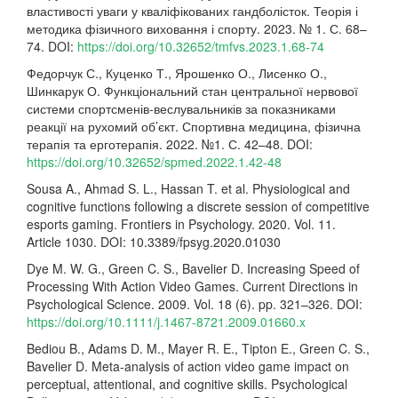
властивості уваги у кваліфікованих гандболісток. Теорія і
методика фізичного виховання і спорту. 2023. № 1. С. 68–
74. DOI:
https://doi.org/10.32652/tmfvs.2023.1.68-74
Федорчук С., Куценко Т., Ярошенко О., Лисенко О.,
Шинкарук О. Функціональний стан центральної нервової
системи спортсменів-веслувальників за показниками
реакції на рухомий об’єкт. Спортивна медицина, фізична
терапія та ерготерапія. 2022. №1. С. 42–48. DOI:
https://doi.org/10.32652/spmed.2022.1.42-48
Sousa A., Ahmad S. L., Hassan T. et al. Physiological and
cognitive functions following a discrete session of competitive
esports gaming. Frontiers in Psychology. 2020. Vol. 11.
Article 1030. DOI: 10.3389/fpsyg.2020.01030
Dye M. W. G., Green C. S., Bavelier D. Increasing Speed of
Processing With Action Video Games. Current Directions in
Psychological Science. 2009. Vol. 18 (6). pp. 321–326. DOI:
https://doi.org/10.1111/j.1467-8721.2009.01660.x
Bediou B., Adams D. M., Mayer R. E., Tipton E., Green C. S.,
Bavelier D. Meta-analysis of action video game impact on
perceptual, attentional, and cognitive skills. Psychological