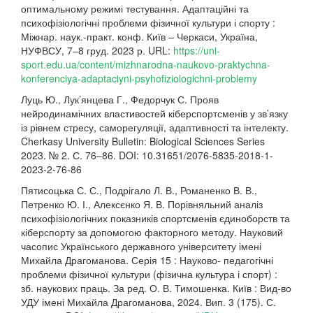
оптимальному режимі тестування. Адаптаційні та
психофізіологічні проблеми фізичної культури і спорту :
Міжнар. наук.-практ. конф. Київ – Черкаси, Україна,
НУФВСУ, 7–8 груд. 2023 р. URL:
https://uni-
sport.edu.ua/content/mizhnarodna-naukovo-praktychna-
konferenciya-adaptaciyni-psyhofiziologichni-problemy
Луць Ю., Лук’янцева Г., Федорчук С. Прояв
нейродинамічних властивостей кіберспортсменів у зв’язку
із рівнем стресу, саморегуляції, адаптивності та інтелекту.
Cherkasy University Bulletin: Biological Sciences Series
2023. № 2. С. 76–86. DOI: 10.31651/2076-5835-2018-1-
2023-2-76-86
Пятисоцька С. С., Подрігало Л. В., Романенко В. В.,
Петренко Ю. І., Алексєнко Я. В. Порівняльний аналіз
психофізіологічних показників спортсменів єдиноборств та
кіберспорту за допомогою факторного методу. Науковий
часопис Українського державного університету імені
Михайла Драгоманова. Серія 15 : Науково- педагогічні
проблеми фізичної культури (фізична культура і спорт) :
зб. наукових праць. За ред. О. В. Тимошенка. Київ : Вид-во
УДУ імені Михайла Драгоманова, 2024. Вип. 3 (175). С.