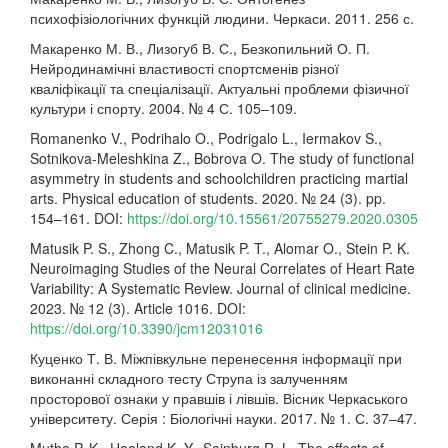
психофізіологічних функцій людини. Черкаси. 2011. 256 с.
Макаренко М. В., Лизогуб В. С., Безкопильний О. П.
Нейродинамічні властивості спортсменів різної
кваліфікації та спеціалізації. Актуальні проблеми фізичної
культури і спорту. 2004. № 4 С. 105–109.
Romanenko V., Podrihalo O., Podrigalo L., Iermakov S.,
Sotnikova-Meleshkina Z., Bobrova O. The study of functional
asymmetry in students and schoolchildren practicing martial
arts. Physical education of students. 2020. № 24 (3). pp.
154–161. DOI:
https://doi.org/10.15561/20755279.2020.0305
Matusik P. S., Zhong C., Matusik P. T., Alomar O., Stein P. K.
Neuroimaging Studies of the Neural Correlates of Heart Rate
Variability: A Systematic Review. Journal of clinical medicine.
2023. № 12 (3). Article 1016. DOI:
https://doi.org/10.3390/jcm12031016
Куценко Т. В. Міжпівкульне перенесення інформації при
виконанні складного тесту Струпа із залученням
просторової ознаки у правшів і лівшів. Вісник Черкаського
університету. Серія : Біологічні науки. 2017. № 1. С. 37–47.