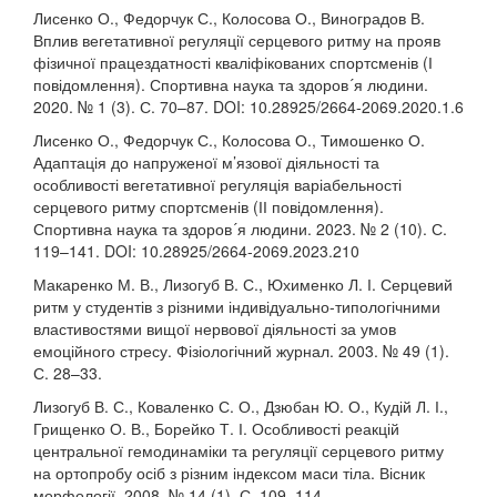
Лисенко О., Федорчук С., Колосова О., Виноградов В.
Вплив вегетативної регуляції серцевого ритму на прояв
фізичної працездатності кваліфікованих спортсменів (І
повідомлення). Спортивна наука та здоров´я людини.
2020. № 1 (3). С. 70–87. DOI: 10.28925/2664-2069.2020.1.6
Лисенко О., Федорчук С., Колосова О., Тимошенко О.
Адаптація до напруженої м’язової діяльності та
особливості вегетативної регуляція варіабельності
серцевого ритму спортсменів (ІІ повідомлення).
Спортивна наука та здоров´я людини. 2023. № 2 (10). С.
119–141. DOI: 10.28925/2664-2069.2023.210
Макаренко М. В., Лизогуб В. С., Юхименко Л. І. Серцевий
ритм у студентів з різними індивідуально-типологічними
властивостями вищої нервової діяльності за умов
емоційного стресу. Фізіологічний журнал. 2003. № 49 (1).
С. 28–33.
Лизогуб В. С., Коваленко С. О., Дзюбан Ю. О., Кудій Л. І.,
Грищенко О. В., Борейко Т. І. Особливості реакцій
центральної гемодинаміки та регуляції серцевого ритму
на ортопробу осіб з різним індексом маси тіла. Вісник
морфології. 2008. № 14 (1). С. 109–114.