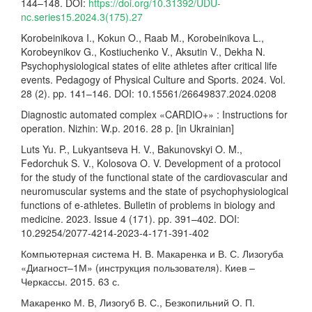
144–148. DOI:
https://doi.org/10.31392/UDU-
nc.series15.2024.3(175).27
Korobeinikova I., Kokun O., Raab M., Korobeinikova L.,
Korobeynikov G., Kostiuchenko V., Aksutin V., Dekha N.
Psychophysiological states of elite athletes after critical life
events. Pedagogy of Physical Culture and Sports. 2024. Vol.
28 (2). pp. 141–146. DOI: 10.15561/26649837.2024.0208
Diagnostic automated complex «CARDIO+» : Instructions for
operation. Nizhin: W.p. 2016. 28 p. [in Ukrainian]
Luts Yu. P., Lukyantseva H. V., Bakunovskyi O. M.,
Fedorchuk S. V., Kolosova O. V. Development of a protocol
for the study of the functional state of the cardiovascular and
neuromuscular systems and the state of psychophysiological
functions of e-athletes. Bulletin of problems in biology and
medicine. 2023. Issue 4 (171). pp. 391–402. DOI:
10.29254/2077-4214-2023-4-171-391-402
Компьютерная система Н. В. Макаренка и В. С. Лизогуба
«Диагност–1М» (инструкция пользователя). Киев –
Черкассы. 2015. 63 с.
Макаренко М. В, Лизогуб В. С., Безкопильний О. П.