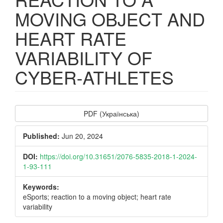
MOVING OBJECT AND
HEART RATE
VARIABILITY OF
CYBER-ATHLETES
Article
PDF (Українська)
Sidebar
Published:
Jun 20, 2024
DOI:
https://doi.org/10.31651/2076-5835-2018-1-2024-
1-93-111
Keywords:
eSports; reaction to a moving object; heart rate
variability