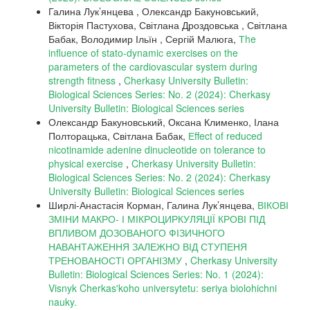
Галина Лук’янцева , Олександр Бакуновський,
Вікторія Пастухова, Світлана Дроздовська , Світлана
Бабак, Володимир Ільїн , Сергій Малюга,
Тhe
influence of stato-dynamic exercises on the
parameters of the cardiovascular system during
strength fitness
,
Cherkasy University Bulletin:
Biological Sciences Series: No. 2 (2024): Cherkasy
University Bulletin: Biological Sciences series
Олександр Бакуновський, Оксана Клименко, Ілана
Полторацька, Світлана Бабак,
Еffect of reduced
nicotinamide adenine dinucleotide on tolerance to
physical exercise
,
Cherkasy University Bulletin:
Biological Sciences Series: No. 2 (2024): Cherkasy
University Bulletin: Biological Sciences series
Ширлі-Анастасія Корман, Галина Лук’янцева,
ВІКОВІ
ЗМІНИ МАКРО- І МІКРОЦИРКУЛЯЦІЇ КРОВІ ПІД
ВПЛИВОМ ДОЗОВАНОГО ФІЗИЧНОГО
НАВАНТАЖЕННЯ ЗАЛЕЖНО ВІД СТУПЕНЯ
ТРЕНОВАНОСТІ ОРГАНІЗМУ
,
Cherkasy University
Bulletin: Biological Sciences Series: No. 1 (2024):
Visnyk Cherkas'koho universytetu: seriya biolohichni
nauky.