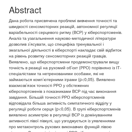
Abstract
Дана робота присвячена проблемі вивчення точності та
швидкості сенсомоторних реакцій, автономної регуляції
варіабельності серцевого ритму (ВСР) у кіберспортсменів.
Аналіз та узагальнення науково-методичної літератури
дозволив з’ясувати, що специфіка тренувальної і
змагальної діяльності в кіберспорті накладає свій відбиток
на рівень розвитку сенсомоторних реакцій гравців.
Виявлено, що кіберспортсмени продемонстрували вищу
точність в реакції на рухомий об’єкт (РРО) порівняно із ІТ-
спеціалістами та нетренованими особами, які не
займаються комп’ютерними іграми (p<0,05). Виявлено
взаємозв’язок точності РРО у обстежених
кіберспортсменів з показниками ВСР під час виконання
завдання. Більшій точності РРО кіберспортсменів
відповідала більша активність симпатичного відділу у
регуляції роботи серця (p<0,05). В групі кіберспортсменів
виявлено асиметрію в регуляції ВСР із домінуванням
активності лівої півкулі, що узгоджується із уявленнями
про метаконтроль рухових виконавчих функцій лівою