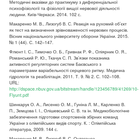
Методичні вказівки до практикуму з диференціальної
психофізіології та фізіології вищої нервової діяльності
людини. Київ-Черкаси. 2014. 102 с.
Макаренко М. В., Лизогуб В. С. Реакція на рухомий об’єкт
як тест на визначення зрівноваженості нервових процесів.
Вісник національного університету оборони України. 2015.
№ 1 (44). С. 142–147.
Флюнт І. С., Тимочко О. Б., Гривнак Р. Ф., Оліярник О. Я.,
Романський Р. Ю., Ткачук С. П. Зв’язки показника
активності регуляторних систем Баєвського з
параметрами варіабельності серцевого ритму. Медична
гідрологія та реабілітація. 2011. Т. 9. № 2. С. 102–108.
URL:
http://dspace.nbuv.gov.ua/bitstream/handle/123456789/41269/10-
Flyunt.pdf
Шинкарук О. А., Лисенко О. М., Гуніна Л. М., Карленко В.
П., Земцова І. І., Олішевський С. В. та ін. Медикобіологічне
забезпечення підготовки спортсменів збірних команд
України з олімпійських видів спорту. К. : Олімпійська
література, 2009. 144 с.
Макаренко М. В., Лизогуб В. С. Онтогенез