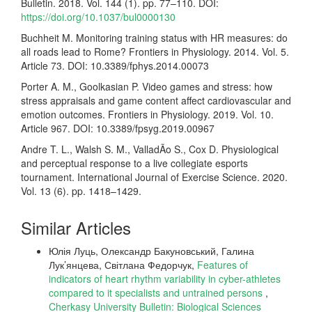
Bulletin. 2018. Vol. 144 (1). pp. 77–110. DOI:
https://doi.org/10.1037/bul0000130
Buchheit M. Monitoring training status with HR measures: do
all roads lead to Rome? Frontiers in Physiology. 2014. Vol. 5.
Article 73. DOI: 10.3389/fphys.2014.00073
Porter A. M., Goolkasian P. Video games and stress: how
stress appraisals and game content affect cardiovascular and
emotion outcomes. Frontiers in Physiology. 2019. Vol. 10.
Article 967. DOI: 10.3389/fpsyg.2019.00967
Andre T. L., Walsh S. M., ValladÃo S., Cox D. Physiological
and perceptual response to a live collegiate esports
tournament. International Journal of Exercise Science. 2020.
Vol. 13 (6). pp. 1418–1429.
Similar Articles
Юлія Луць, Олександр Бакуновський, Галина
Лук’янцева, Світлана Федорчук,
Features of
indicators of heart rhythm variability in cyber-athletes
compared to it specialists and untrained persons
,
Cherkasy University Bulletin: Biological Sciences