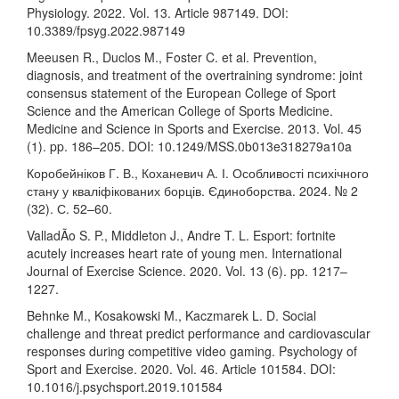
Physiology. 2022. Vol. 13. Article 987149. DOI:
10.3389/fpsyg.2022.987149
Meeusen R., Duclos M., Foster C. et al. Prevention,
diagnosis, and treatment of the overtraining syndrome: joint
consensus statement of the European College of Sport
Science and the American College of Sports Medicine.
Medicine and Science in Sports and Exercise. 2013. Vol. 45
(1). pp. 186–205. DOI: 10.1249/MSS.0b013e318279a10a
Коробейніков Г. В., Коханевич А. І. Особливості психічного
стану у кваліфікованих борців. Єдиноборства. 2024. № 2
(32). С. 52–60.
ValladÃo S. P., Middleton J., Andre T. L. Esport: fortnite
acutely increases heart rate of young men. International
Journal of Exercise Science. 2020. Vol. 13 (6). pp. 1217–
1227.
Behnke M., Kosakowski M., Kaczmarek L. D. Social
challenge and threat predict performance and cardiovascular
responses during competitive video gaming. Psychology of
Sport and Exercise. 2020. Vol. 46. Article 101584. DOI:
10.1016/j.psychsport.2019.101584