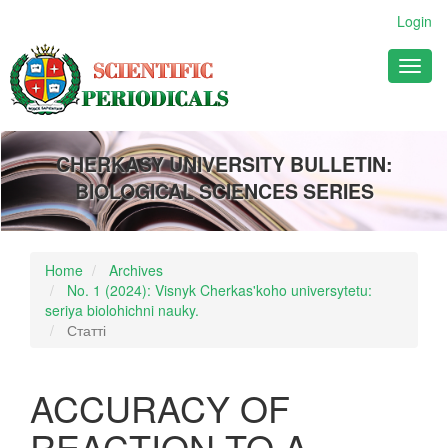
Main
Login
Navigation
Main
Toggl
Content
naviga
Sidebar
CHERKASY UNIVERSITY BULLETIN:
BIOLOGICAL SCIENCES SERIES
Home
Archives
No. 1 (2024): Visnyk Cherkas'koho universytetu:
seriya biolohichni nauky.
Статті
ACCURACY OF
REACTION TO A