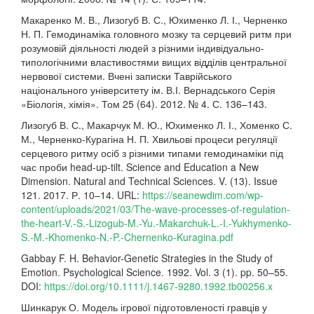
Макаренко М. В., Лизогуб В. С., Юхименко Л. І., Черненко
Н. П. Гемодинаміка головного мозку та серцевий ритм при
розумовій діяльності людей з різними індивідуально-
типологічними властивостями вищих відділів центральної
нервової системи. Вчені записки Таврійського
національного університету ім. В.І. Вернадського Серія
«Біологія, хімія». Том 25 (64). 2012. № 4. С. 136–143.
Лизогуб В. С., Макарчук М. Ю., Юхименко Л. І., Хоменко С.
М., Черненко-Курагіна Н. П. Хвильові процеси регуляції
серцевого ритму осіб з різними типами гемодинаміки під
час проби head-up-tilt. Science and Education a New
Dimension. Natural and Technical Sciences. V. (13). Issue
121. 2017. Р. 10–14. URL:
https://seanewdim.com/wp-
content/uploads/2021/03/The-wave-processes-of-regulation-
the-heart-V.-S.-Lizogub-M.-Yu.-Makarchuk-L.-I.-Yukhymenko-
S.-M.-Khomenko-N.-P.-Chernenko-Kuragina.pdf
Gabbay F. H. Behavior-Genetic Strategies in the Study of
Emotion. Psychological Science. 1992. Vol. 3 (1). pp. 50–55.
DOI:
https://doi.org/10.1111/j.1467-9280.1992.tb00256.x
Шинкарук О. Модель ігрової підготовленості гравців у