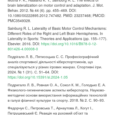
Mutha P. K., Haaland K. Y., Sainburg R. L. The effects of
brain lateralization on motor control and adaptation. J. Mot.
Behav. 2012. № 44 (6). pp. 455–469. DOI:
10.1080/00222895.2012.747482. PMID: 23237468; PMCID:
PMC3549328.
Sainburg R. L. Laterality of Basic Motor Control Mechanisms:
Different Roles of the Right and Left Brain Hemispheres. In
Laterality in Sports: Theories and Applications (pp. 155–177).
Elsevier. 2016. DOI:
https://doi.org/10.1016/B978-0-12-
801426-4.00008-0
Подрігало Л. В., Пятисоцька С. С. Професіографічний
аналіз спортивної діяльності кіберспортсменів, що
спеціалізуються у різних ігрових жанрах. Спортивні ігри.
2024. № 1 (31). С. 51–64. DOI:
https://doi.org/10.15391/si.2024-1.05
Подригало Л. В., Ровная О. А., Сокол К. М., Голодько Е. А.
Физиолого-гигиенические аспекты киберспорта. Науково-
методичні основи використання інформаційних технологій
в галузі фізичної культури та спорту. 2018. № 2. С. 90–93.
Федорчук С., Петровська Т., Арнаутова Л., Когут І.,
Петрушевський Є. Реакція на рухомий об’єкт та