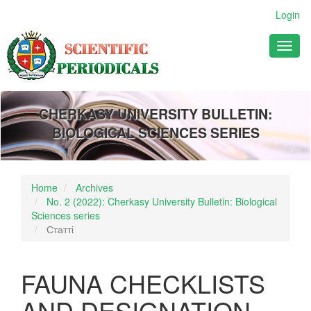
Main
Login
Navigation
Main
Toggl
Content
naviga
Sidebar
CHERKASY UNIVERSITY BULLETIN:
BIOLOGICAL SCIENCES SERIES
Home
Archives
No. 2 (2022): Cherkasy University Bulletin: Biological
Sciences series
Статті
FAUNA CHECKLISTS
AND DESIGNATION