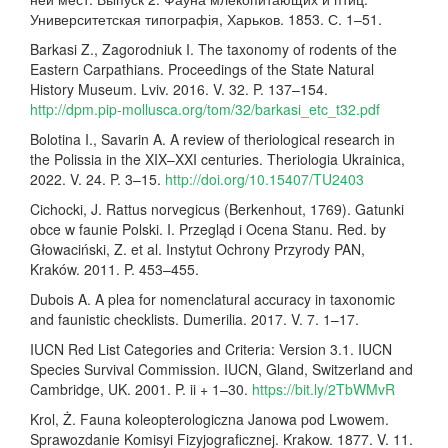
Университетская типографія, Харьков. 1853. С. 1–51.
Barkasi Z., Zagorodniuk I. The taxonomy of rodents of the
Eastern Carpathians. Proceedings of the State Natural
History Museum. Lviv. 2016. V. 32. P. 137–154.
http://dpm.pip-mollusca.org/tom/32/barkasi_etc_t32.pdf
Bolotina I., Savarin A. A review of theriological research in
the Polissia in the XIX–XXI centuries. Theriologia Ukrainica,
2022. V. 24. P. 3–15.
http://doi.org/10.15407/TU2403
Cichocki, J. Rattus norvegicus (Berkenhout, 1769). Gatunki
obce w faunie Polski. I. Przegląd i Ocena Stanu. Red. by
Głowaciński, Z. et al. Instytut Ochrony Przyrody PAN,
Kraków. 2011. P. 453–455.
Dubois A. A plea for nomenclatural accuracy in taxonomic
and faunistic checklists. Dumerilia. 2017. V. 7. 1–17.
IUCN Red List Categories and Criteria: Version 3.1. IUCN
Species Survival Commission. IUCN, Gland, Switzerland and
Cambridge, UK. 2001. P. ii + 1–30.
https://bit.ly/2TbWMvR
Krol, Ż. Fauna koleopterologiczna Janowa pod Lwowem.
Sprawozdanie Komisyi Fizyjograficznej. Krakow. 1877. V. 11.