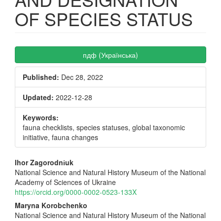
OF SPECIES STATUS
Article
пдф (Українська)
Sidebar
Published:
Dec 28, 2022
Updated:
2022-12-28
Keywords:
fauna checklists, species statuses, global taxonomic
initiative, fauna changes
Main
Ihor Zagorodnіuk
National Science and Natural History Museum of the National
Article
Academy of Sciences of Ukraine
Content
https://orcid.org/0000-0002-0523-133X
Maryna Korobchenko
National Science and Natural History Museum of the National