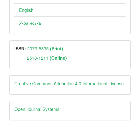
English
Українська
ISSN
ISSN:
2076-5835
(Print)
2518-1211
(Online)
Creative
Creative Commons Attribution 4.0 International License
Open
Open Journal Systems
Journal
Systems