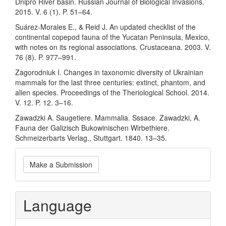
Dnipro River basin. Russian Journal of Biological Invasions.
2015. V. 6 (1). P. 51–64.
Suárez-Morales E., & Reid J. An updated checklist of the
continental copepod fauna of the Yucatan Peninsula, Mexico,
with notes on its regional associations. Crustaceana. 2003. V.
76 (8). P. 977–991.
Zagorodniuk I. Changes in taxonomic diversity of Ukrainian
mammals for the last three centuries: extinct, phantom, and
alien species. Proceedings of the Theriological School. 2014.
V. 12. P. 12. 3–16.
Zawadzki A. Saugetiere. Mammalia. Sssace. Zawadzki, A.
Fauna der Galizisch Bukowinischen Wirbethiere.
Schmeizerbarts Verlag., Stuttgart. 1840. 13–35.
Make
Make a Submission
a
Submission
Language