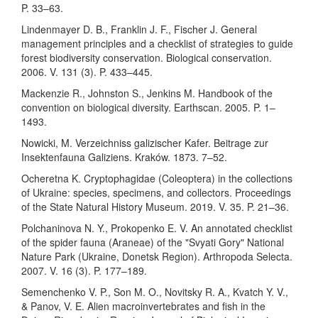
P. 33–63.
Lindenmayer D. B., Franklin J. F., Fischer J. General
management principles and a checklist of strategies to guide
forest biodiversity conservation. Biological conservation.
2006. V. 131 (3). P. 433–445.
Mackenzie R., Johnston S., Jenkins M. Handbook of the
convention on biological diversity. Earthscan. 2005. P. 1–
1493.
Nowicki, M. Verzeichniss galizischer Kafer. Beitrage zur
Insektenfauna Galiziens. Kraków. 1873. 7–52.
Ocheretna K. Cryptophagidae (Coleoptera) in the collections
of Ukraine: species, specimens, and collectors. Proceedings
of the State Natural History Museum. 2019. V. 35. P. 21–36.
Polchaninova N. Y., Prokopenko E. V. An annotated checklist
of the spider fauna (Araneae) of the "Svyati Gory" National
Nature Park (Ukraine, Donetsk Region). Arthropoda Selecta.
2007. V. 16 (3). P. 177–189.
Semenchenko V. P., Son M. O., Novitsky R. A., Kvatch Y. V.,
& Panov, V. E. Alien macroinvertebrates and fish in the