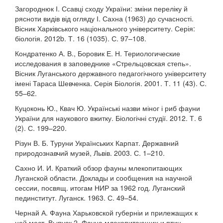
Загороднюк І. Ссавці сходу України: зміни переліку й
рясноти видів від огляду І. Сахна (1963) до сучасності.
Вісник Харківського національного університету. Серія:
біологія. 2012b. Т. 16 (1035). С. 97–108.
Кондратенко А. В., Боровик Е. Н. Териологические
исследования в заповеднике «Стрельцовская степь».
Вісник Луганського державного педагогічного університету
імені Тараса Шевченка. Серія Біологія. 2001. Т. 11 (43). С.
55–62.
Куцоконь Ю., Квач Ю. Українські назви міног і риб фауни
України для наукового вжитку. Біологічні студії. 2012. Т. 6
(2). С. 199–220.
Різун В. Б. Туруни Українських Карпат. Державний
природознавчий музей, Львів. 2003. С. 1–210.
Сахно И. И. Краткий обзор фауны млекопитающих
Луганской области. Доклады и сообщения на научной
сессии, посвящ. итогам НИР за 1962 год. Луганский
пединститут. Луганск. 1963. С. 49–54.
Чернай А. Фауна Харьковской губерніи и прилежащих к
ней мест. Выпуск 2. Фауна млекопитающих и птиц.