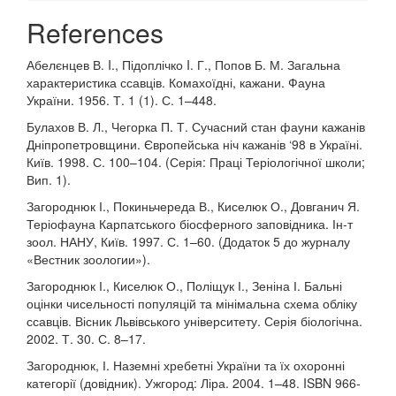
References
Абелєнцев В. I., Підоплічко I. Г., Попов Б. М. Загальна
характеристика ссавців. Комахоїдні, кажани. Фауна
України. 1956. Т. 1 (1). С. 1–448.
Булахов В. Л., Чегорка П. Т. Сучасний стан фауни кажанів
Дніпропетровщини. Європейська ніч кажанів ‘98 в Україні.
Київ. 1998. С. 100–104. (Серія: Праці Теріологічної школи;
Вип. 1).
Загороднюк І., Покиньчереда В., Киселюк О., Довганич Я.
Теріофауна Карпатського біосферного заповідника. Ін-т
зоол. НАНУ, Київ. 1997. С. 1–60. (Додаток 5 до журналу
«Вестник зоологии»).
Загороднюк І., Киселюк О., Поліщук І., Зеніна І. Бальні
оцінки чисельності популяцій та мінімальна схема обліку
ссавців. Вісник Львівського університету. Серія біологічна.
2002. Т. 30. С. 8–17.
Загороднюк, І. Наземні хребетні України та їх охоронні
категорії (довідник). Ужгород: Ліра. 2004. 1–48. ISBN 966-