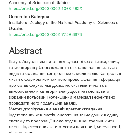
Academy of Sciences of Ukraine
https://orcid.org/0000-0002-1063-482X
Ocheretna Kateryna
Institute of Zoology of the National Academy of Sciences of
Ukraine
https://orcid.org/0000-0002-7759-8878
Abstract
Вступ. Актуальним питанням сучасної фауністики, опису
та моніторингу біорізноманіття є встановлення статусів
видів та складання контрольних списків видів. Контрольні
листи є формою компактного представлення інформації
про склад фауни, яка дозволяє систематично та з
використанням категорій значущості каталогізувати
зібраний польовий і колекційний матеріал і ефективно
проводити його подальший аналіз.
Метою дослідження є аналіз практик складання
індексованих чек-листів, оновлення таких даних в єдину
систему та пропозиції щодо ведення контрольних чек-
листів, індексованих за статусами наявності, чисельності,
рідкості тощо.