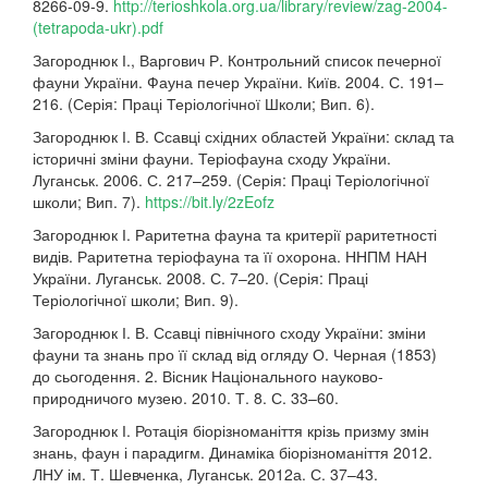
8266-09-9.
http://terioshkola.org.ua/library/review/zag-2004-
(tetrapoda-ukr).pdf
Загороднюк І., Варгович Р. Контрольний список печерної
фауни України. Фауна печер України. Київ. 2004. С. 191–
216. (Серія: Праці Теріологічної Школи; Вип. 6).
Загороднюк І. В. Ссавці східних областей України: склад та
історичні зміни фауни. Теріофауна сходу України.
Луганськ. 2006. С. 217–259. (Серія: Праці Теріологічної
школи; Вип. 7).
https://bit.ly/2zEofz
Загороднюк І. Раритетна фауна та критерії раритетності
видів. Раритетна теріофауна та її охорона. ННПМ НАН
України. Луганськ. 2008. С. 7–20. (Серія: Праці
Теріологічної школи; Вип. 9).
Загороднюк І. В. Ссавці північного сходу України: зміни
фауни та знань про її склад від огляду О. Черная (1853)
до сьогодення. 2. Вісник Національного науково-
природничого музею. 2010. Т. 8. С. 33–60.
Загороднюк І. Ротація біорізноманіття крізь призму змін
знань, фаун і парадигм. Динаміка біорізноманіття 2012.
ЛНУ ім. Т. Шевченка, Луганськ. 2012а. С. 37–43.