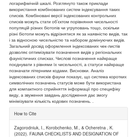
логарифмічній шкалі. Розглянуто також приклади
використання комбінованих систем індексування таких
списків. Комбіновані версії індексованих контрольних
списків можуть стати об’єктом порівняння чисельності
популяцій різних біотопів чи угруповань тощо, оскільки
різні біотопи можуть відрізнятися як за наявністю видів, так
і за відносною чисельністю та набором домінуючих видів.
Загальний досвід оформлення індексованих чек-листів
дозволяє оптимізувати позначення видів у регіональних
фауністичних списках. Числові позначення найкраще
поєднувати з рівнями їх чисельності, а статуси найкраще
позначати літерними кодами. Висновки. Аналіз
індексованих списків фауни показує, що система коротких
символічних позначень статусів може бути використана
для компактного сприйняття інформації про специфіку
виду, а звуження завдань дослідження дає змогу
мінімізувати кількість кодових позначень. .
Article
How to Cite
Details
Zagorodniuk, I., Korobchenko, M., & Ocheretna , K.
(2022). FAUNA CHECKLISTS AND DESIGNATION OF