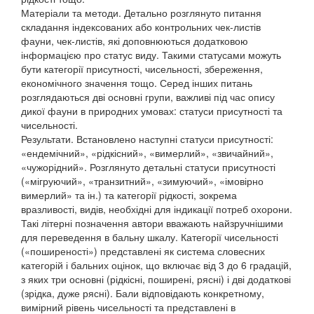
Матеріали та методи. Детально розглянуто питання
складання індексованих або контрольних чек-листів
фауни, чек-листів, які доповнюються додатковою
інформацією про статус виду. Такими статусами можуть
бути категорії присутності, чисельності, збереження,
економічного значення тощо. Серед інших питань
розглядаються дві основні групи, важливі під час опису
дикої фауни в природних умовах: статуси присутності та
чисельності.
Результати. Встановлено наступні статуси присутності:
«ендемічний», «рідкісний», «вимерлий», «звичайний»,
«чужорідний». Розглянуто детальні статуси присутності
(«мігруючий», «транзитний», «зимуючий», «імовірно
вимерлий» та ін.) та категорії рідкості, зокрема
вразливості, видів, необхідні для індикації потреб охорони.
Такі літерні позначення автори вважають найзручнішими
для переведення в бальну шкалу. Категорії чисельності
(«поширеності») представлені як система словесних
категорій і бальних оцінок, що включає від 3 до 6 градацій,
з яких три основні (рідкісні, поширені, рясні) і дві додаткові
(зрідка, дуже рясні). Бали відповідають конкретному,
вимірний рівень чисельності та представлені в