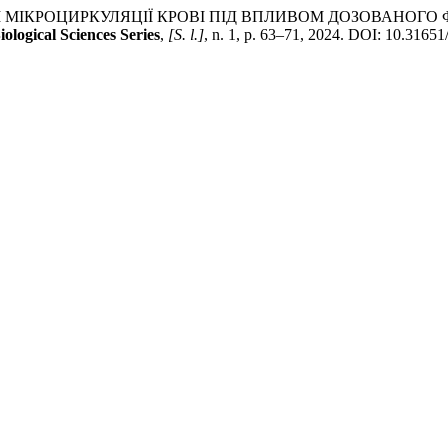
РО- І МІКРОЦИРКУЛЯЦІЇ КРОВІ ПІД ВПЛИВОМ ДОЗОВАНО
ological Sciences Series
,
[S. l.]
, n. 1, p. 63–71, 2024. DOI: 10.31651