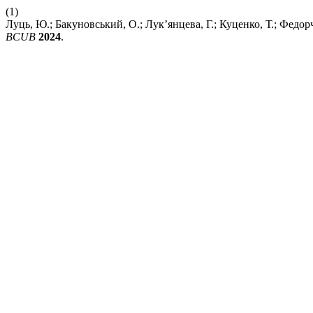
(1)
Луць, Ю.; Бакуновський, О.; Лук’янцева, Г.; Куценко,
BCUB
2024
.